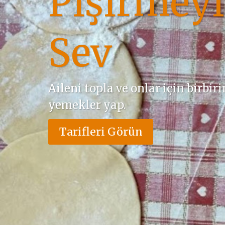
Pişirmeyi
Sev
Aileni topla ve onlar için birbir
yemekler yap.
Tarifleri Görün