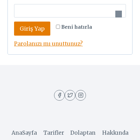
e
e
k
r
l
Beni hatırla
Giriş Yap
e
i
k
Parolanızı mı unuttunuz?
l
i
AnaSayfa
Tarifler
Dolaptan
Hakkında