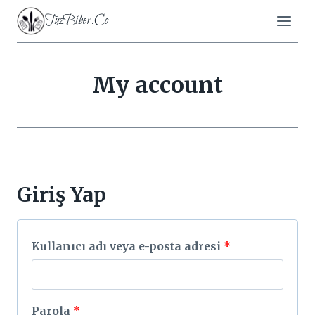
Skip
TuzBiber.Co
to
content
My account
Giriş Yap
G
Kullanıcı adı veya e-posta adresi
*
e
r
G
Parola
*