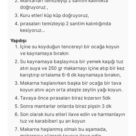
Mantarları temizleyip 2 santim kalınlıkta
doğruyoruz ,
Kuru etleri küp küp doğruyoruz,
pırasaları temizleyip 2 santim kalınlığında
kesiyoruz…
Yapılışı
İçine su koyduğun tencereyi bir ocağa koyun
ve kaynamaya bırakın
Su kaynamaya başlayınca bir yemek kaşığı tuz
atın suya ve 250 gr makarnayı içine atıp bir kez
karıştırıp ortalama 6-8 dk kaynamaya bırakın,
Makarna haşlanırken başka bir ocağa bir tava
koyun atını açın orta ateşte zeytin yağı koyun.
Tavaya önce pırasaları biraz kızarsın 5dk
Sonra mantarlar onlarda biraz pişsin 3 dk
Son olarak kuru etleri ilave edin ve harmanlayın
tuz ve karabiberi şu an koyun
Makarna haşlanmış olmalı bu aşamada,
makarnayı süzerek tavaya ilave edin