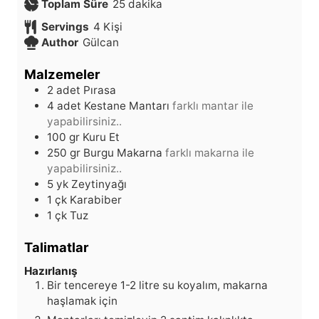
d
a
k
Toplam Süre
25
dakika
a
k
i
Servings
4
Kişi
k
i
k
Author
Gülcan
i
k
a
k
a
Malzemeler
a
2
adet
Pırasa
4
adet
Kestane Mantarı
farklı mantar ile
yapabilirsiniz..
100
gr
Kuru Et
250
gr
Burgu Makarna
farklı makarna ile
yapabilirsiniz..
5
yk
Zeytinyağı
1
çk
Karabiber
1
çk
Tuz
Talimatlar
Hazırlanış
Bir tencereye 1-2 litre su koyalım, makarna
haşlamak için