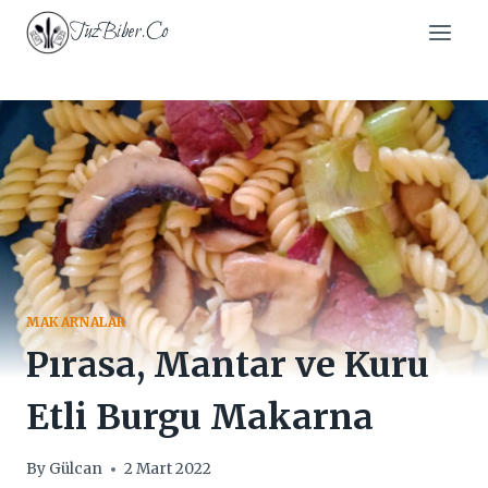
Skip
TuzBiber.Co
to
content
MAKARNALAR
Pırasa, Mantar ve Kuru
Etli Burgu Makarna
By
Gülcan
2 Mart 2022