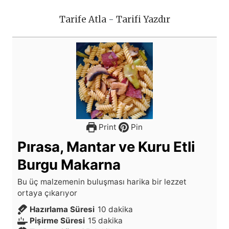
Tarife Atla
-
Tarifi Yazdır
Print
Pin
Pırasa, Mantar ve Kuru Etli
Burgu Makarna
Bu üç malzemenin buluşması harika bir lezzet
ortaya çıkarıyor
d
Hazırlama Süresi
10
dakika
d
a
Pişirme Süresi
15
dakika