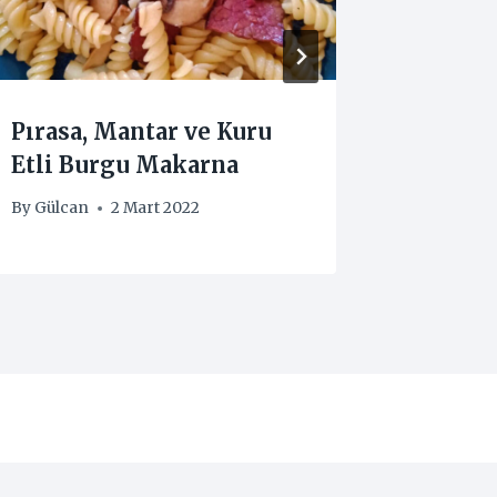
Pırasa, Mantar ve Kuru
Dana Et
Etli Burgu Makarna
Biberl
By
Gülcan
2 Mart 2022
By
Gülcan