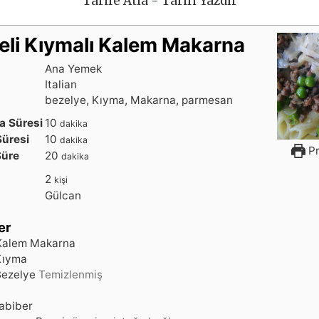
Tarife Atla
-
Tarifi Yazdır
eli Kıymalı Kalem Makarna
Ana Yemek
Italian
bezelye, Kıyma, Makarna, parmesan
d
a Süresi
10
dakika
a
d
Süresi
10
dakika
Pr
k
a
d
Süre
20
dakika
i
k
a
2
kişi
k
i
k
Gülcan
a
k
i
a
k
er
a
Kalem Makarna
Kıyma
Bezelye
Temizlenmiş
abiber