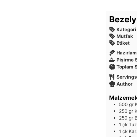
Bezely
Kategori
Mutfak
Etiket
Hazırlam
Pişirme 
Toplam 
Servings
Author
Malzemel
500
gr
250
gr
250
gr
1
çk
Tuz
1
çk
Kar