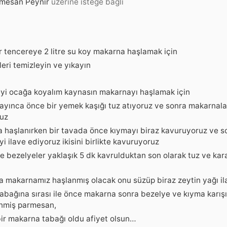
mesan Peynir
üzerine isteğe bağlı
r tencereye 2 litre su koy makarna haşlamak için
eri temizleyin ve yıkayın
yi ocağa koyalım kaynasın makarnayı haşlamak için
ayınca önce bir yemek kaşığı tuz atıyoruz ve sonra makarnala
ruz
 haşlanırken bir tavada önce kıymayı biraz kavuruyoruz ve s
i ilave ediyoruz ikisini birlikte kavuruyoruz
e bezelyeler yaklaşık 5 dk kavrulduktan son olarak tuz ve kar
a makarnamız haşlanmış olacak onu süzüp biraz zeytin yağı il
abağına sırası ile önce makarna sonra bezelye ve kıyma karış
nmiş parmesan,
bir makarna tabağı oldu afiyet olsun…