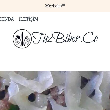
Merhaba!!!
KINDA
İLETIŞIM
TuzBiber.Co