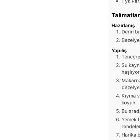
1
yk
Par
Talimatlar
Hazırlanış
Derin bi
Bezelyel
Yapılış
Tencere
Su kayn
haşlıyo
Makarna
bezelyey
Kıyma v
koyun
Bu arad
Yemek t
rendele
Harika 