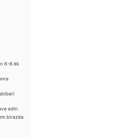
rı 6-8 dk
onra
abiberi
ave edin
ımı birazda