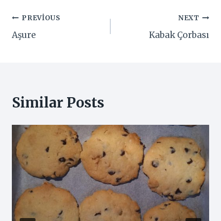
Yazı
PREVIOUS
NEXT
Aşure
Kabak Çorbası
gezinmesi
Similar Posts