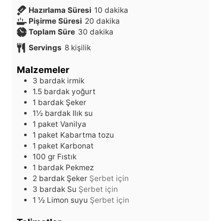
d
Hazırlama Süresi
10
dakika
d
a
Pişirme Süresi
20
dakika
d
a
k
Toplam Süre
30
dakika
a
k
i
Servings
8
kişilik
k
i
k
i
k
a
Malzemeler
k
a
3
bardak
irmik
a
1.5
bardak
yoğurt
1
bardak
Şeker
1½
bardak
Ilık su
1
paket
Vanilya
1
paket
Kabartma tozu
1
paket
Karbonat
100
gr
Fıstık
1
bardak
Pekmez
2
bardak
Şeker
Şerbet için
3
bardak
Su
Şerbet için
1
½
Limon suyu
Şerbet için