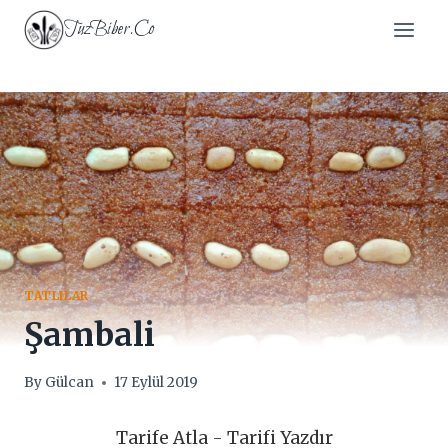
Skip
TuzBiber.Co
to
content
TATLILAR
Şambali
By
Gülcan
17 Eylül 2019
Tarife Atla
-
Tarifi Yazdır