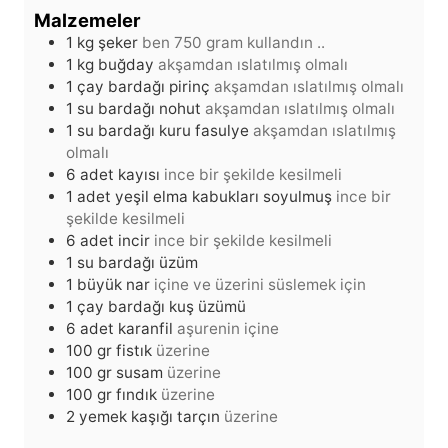
t
a
i
Malzemeler
k
1
kg
şeker
ben 750 gram kullandın ..
a
1
kg
buğday
akşamdan ıslatılmış olmalı
1
çay bardağı
pirinç
akşamdan ıslatılmış olmalı
1
su bardağı
nohut
akşamdan ıslatılmış olmalı
1
su bardağı
kuru fasulye
akşamdan ıslatılmış
olmalı
6
adet
kayısı
ince bir şekilde kesilmeli
1
adet
yeşil elma kabukları soyulmuş
ince bir
şekilde kesilmeli
6
adet
incir
ince bir şekilde kesilmeli
1
su bardağı
üzüm
1
büyük
nar
içine ve üzerini süslemek için
1
çay bardağı
kuş üzümü
6
adet
karanfil
aşurenin içine
100
gr
fistık
üzerine
100
gr
susam
üzerine
100
gr
fındık
üzerine
2
yemek kaşığı
tarçın
üzerine