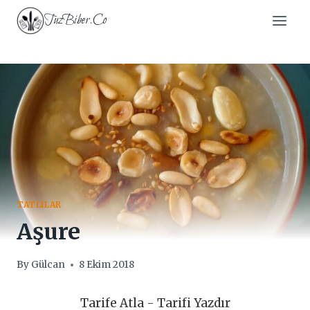
Skip
TuzBiber.Co
to
content
TATLILAR
Aşure
By
Gülcan
8 Ekim 2018
Tarife Atla
-
Tarifi Yazdır