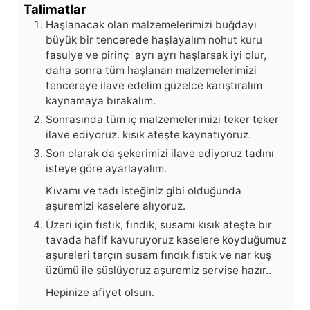
Talimatlar
Haşlanacak olan malzemelerimizi buğdayı
büyük bir tencerede haşlayalım nohut kuru
fasulye ve pirinç ayrı ayrı haşlarsak iyi olur,
daha sonra tüm haşlanan malzemelerimizi
tencereye ilave edelim güzelce karıştıralım
kaynamaya bırakalım.
Sonrasında tüm iç malzemelerimizi teker teker
ilave ediyoruz.
kısık ateşte kaynatıyoruz.
Son olarak da şekerimizi ilave ediyoruz tadını
isteye göre ayarlayalım.
Kıvamı ve tadı isteğiniz gibi olduğunda
aşuremizi kaselere alıyoruz.
Üzeri için fıstık, fındık, susamı kısık ateşte bir
tavada hafif kavuruyoruz kaselere koyduğumuz
aşureleri tarçın susam fındık fıstık ve nar kuş
üzümü ile süslüyoruz aşuremiz servise hazır..
Hepinize afiyet olsun.