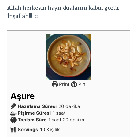
Allah herkesin hayır dualarını kabul görür
İnşallah!!! ☺
Print
Pin
Aşure
d
Hazırlama Süresi
20
dakika
s
a
Pişirme Süresi
1
saat
s
a
k
d
Toplam Süre
1
saat
20
dakika
a
a
i
a
Servings
10
Kişilik
a
t
k
k