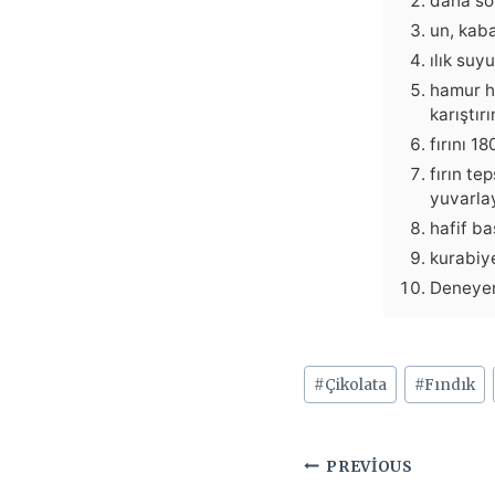
daha so
un, kaba
ılık su
hamur ha
karıştırı
fırını 1
fırın te
yuvarla
hafif ba
kurabiye
Deneyen
Post
#
Çikolata
#
Fındık
Tags:
Yazı
PREVIOUS