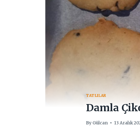
TATLILAR
Damla Çiko
By
Gülcan
13 Aralık 2