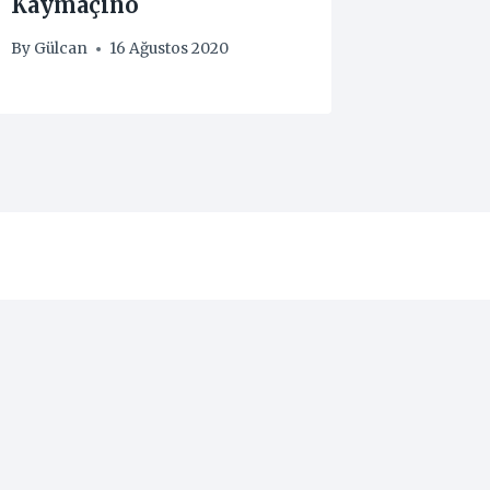
Kaymaçino
Cevizl
By
Gülcan
16 Ağustos 2020
By
Gülcan