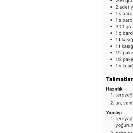
200
gr
2
adet
y
1
s bard
1
s bard
300
gr
1
ç bard
1
t kaşığ
1
t kaşığ
1/2
pake
1/2
pake
1
y kaşı
Talimatlar
Hazırlık
tereyağı
un, vani
Yapılışı
tereyağı
yoğuru