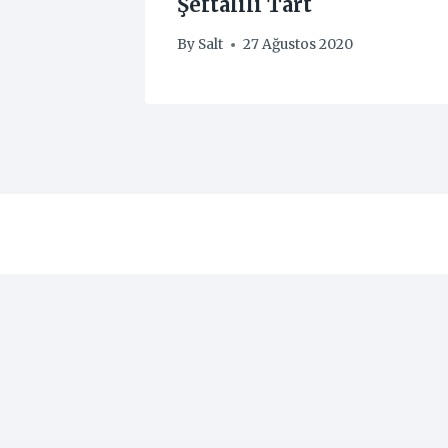
inli)
Şeftalili Tart
By
Salt
27 Ağustos 2020