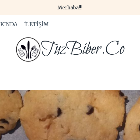
Merhaba!!!
KINDA
İLETIŞIM
TuzBiber.Co