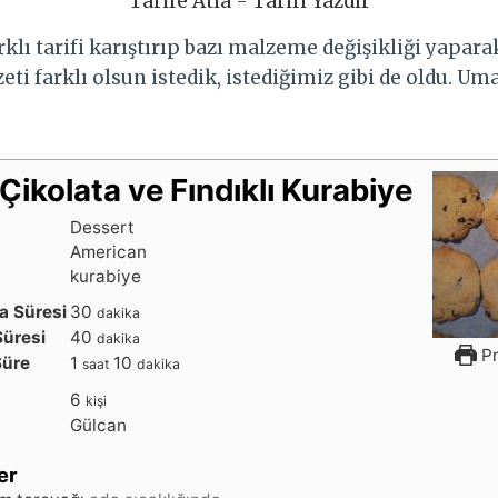
Tarife Atla
-
Tarifi Yazdır
rklı tarifi karıştırıp bazı malzeme değişikliği yapara
eti farklı olsun istedik, istediğimiz gibi de oldu. Um
Çikolata ve Fındıklı Kurabiye
Dessert
American
kurabiye
d
a Süresi
30
dakika
a
d
Süresi
40
dakika
Pr
k
a
s
d
Süre
1
10
saat
dakika
i
k
a
a
6
kişi
k
i
a
k
Gülcan
a
k
t
i
a
k
er
a