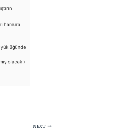
ştırın
arı hamura
büyüklüğünde
mış olacak )
NEXT