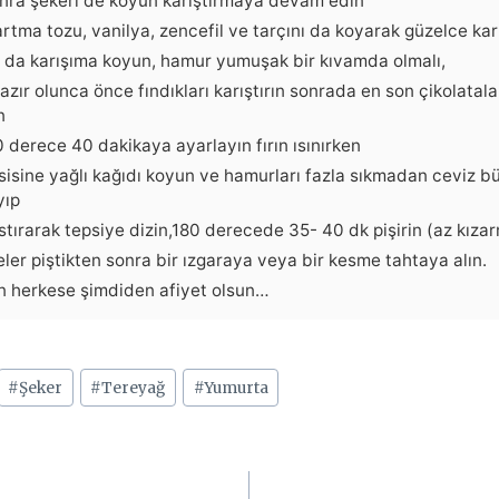
nra şekeri de koyun karıştırmaya devam edin
rtma tozu, vanilya, zencefil ve tarçını da koyarak güzelce karı
yu da karışıma koyun, hamur yumuşak bir kıvamda olmalı,
zır olunca önce fındıkları karıştırın sonrada en son çikolatal
n
80 derece 40 dakikaya ayarlayın fırın ısınırken
psisine yağlı kağıdı koyun ve hamurları fazla sıkmadan ceviz 
yıp
stırarak tepsiye dizin,180 derecede 35- 40 dk pişirin (az kızar
ler piştikten sonra bir ızgaraya veya bir kesme tahtaya alın.
 herkese şimdiden afiyet olsun…
#
Şeker
#
Tereyağ
#
Yumurta