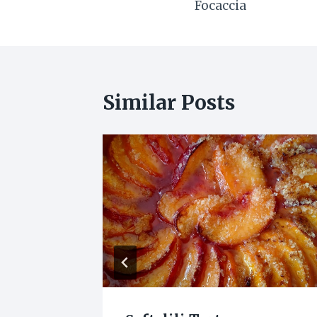
Focaccia
gezinmesi
Similar Posts