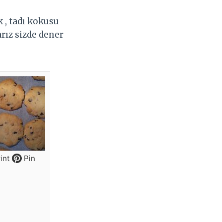
k , tadı kokusu
arız sizde dener
int
Pin