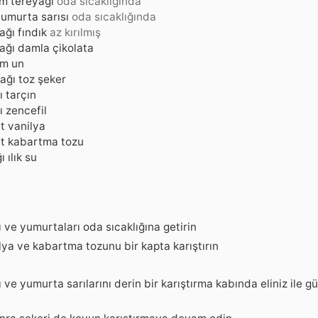
am
tereyağı
oda sıcaklığında
umurta sarısı
oda sıcaklığında
ağı
fındık
az kırılmış
ağı
damla çikolata
am
un
ağı
toz şeker
ı
tarçın
ı
zencefil
t
vanilya
t
kabartma tozu
ğı
ılık su
 ve yumurtaları oda sıcaklığına getirin
lya ve kabartma tozunu bir kapta karıştırın
 ve yumurta sarılarını derin bir karıştırma kabında eliniz ile g
n