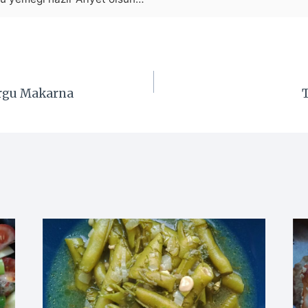
urgu Makarna
T