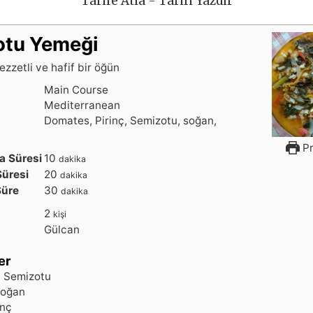
Tarife Atla
-
Tarifi Yazdır
otu Yemeği
ezzetli ve hafif bir öğün
Main Course
Mediterranean
Domates, Pirinç, Semizotu, soğan,
Pr
d
a Süresi
10
dakika
a
d
Süresi
20
dakika
k
a
d
Süre
30
dakika
i
k
a
2
kişi
k
i
k
Gülcan
a
k
i
a
k
er
a
t
Semizotu
oğan
inç