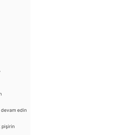
,
n
a devam edin
pişirin