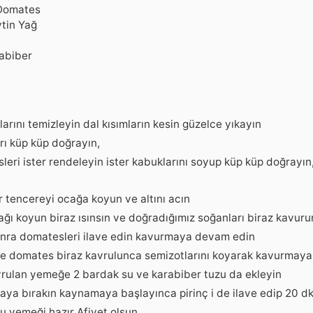
Domates
tin Yağ
abiber
arını temizleyin dal kısımların kesin güzelce yıkayın
rı küp küp doğrayın,
eri ister rendeleyin ister kabuklarını soyup küp küp doğrayın
r tencereyi ocağa koyun ve altını acın
ğı koyun biraz ısınsın ve doğradığımız soğanları biraz kavuru
nra domatesleri ilave edin kavurmaya devam edin
e domates biraz kavrulunca semizotlarını koyarak kavurmay
vrulan yemeğe 2 bardak su ve karabiber tuzu da ekleyin
ya bırakın kaynamaya başlayınca pirinç i de ilave edip 20 dk 
u yemeği hazır Afiyet olsun…