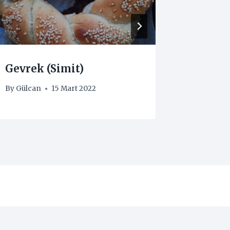
Gevrek (Simit)
Zeytin
By
Gülcan
15 Mart 2022
By
Gülcan