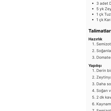
3
adet
5
yk
Zey
1
çk
Tuz
1
çk
Kar
Talimatlar
Hazırlık
Semizotl
Soğanla
Domatesl
Yapılışı
Derin bi
Zeytinya
Daha so
Soğan v
2 dk ka
Kaynama
Semizot