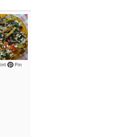
int
Pin