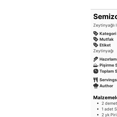
Semiz
Zeytinyağlı l
Kategori
Mutfak
Etiket
Zeytinyağı
Hazırlam
Pişirme 
Toplam 
Servings
Author
Malzemel
2
deme
1
adet
S
2
yk
Pir