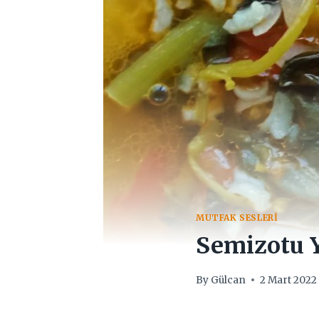
MUTFAK SESLERI
Semizotu 
By
Gülcan
2 Mart 2022