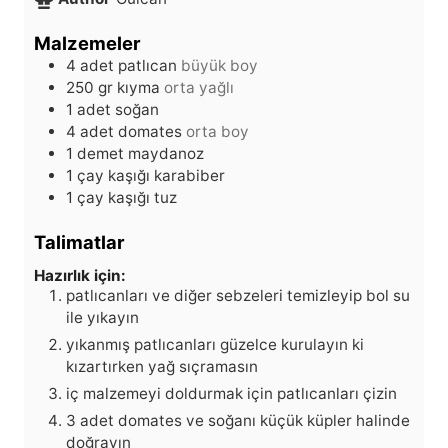
t
k
i
a
k
Malzemeler
a
4
adet
patlıcan
büyük boy
250
gr
kıyma
orta yağlı
1
adet
soğan
4
adet
domates
orta boy
1
demet
maydanoz
1
çay kaşığı
karabiber
1
çay kaşığı
tuz
Talimatlar
Hazırlık için:
patlıcanları ve diğer sebzeleri temizleyip bol su
ile yıkayın
yıkanmış patlıcanları güzelce kurulayın ki
kızartırken yağ sıçramasın
iç malzemeyi doldurmak için patlıcanları çizin
3 adet domates ve soğanı küçük küpler halinde
doğrayın