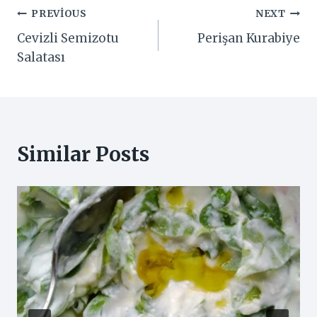
Yazı
PREVIOUS
NEXT
Cevizli Semizotu
Perişan Kurabiye
gezinmesi
Salatası
Similar Posts