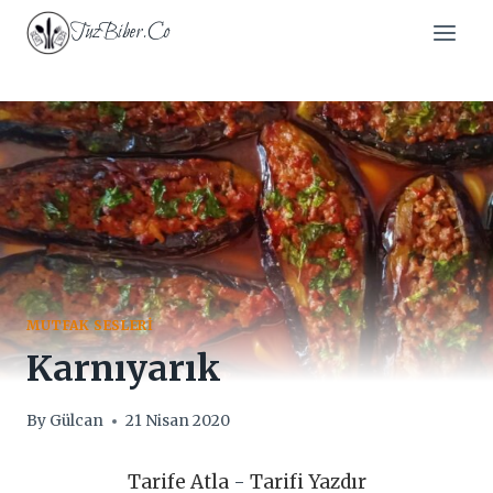
Skip
TuzBiber.Co
to
content
MUTFAK SESLERI
Karnıyarık
By
Gülcan
21 Nisan 2020
Tarife Atla
-
Tarifi Yazdır