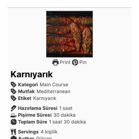
Print
Pin
Karnıyarık
Kategori
Main Course
Mutfak
Mediterranean
Etiket
Karnıyarık
s
Hazırlama Süresi
1
saat
d
a
Pişirme Süresi
30
dakika
s
a
a
d
Toplam Süre
1
saat
30
dakika
a
k
t
a
Servings
4
kişilik
a
i
k
Author
Gülcan