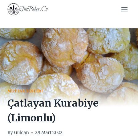
Skip
TuzBiber.Co
to
content
MUTFAK SESLERI
Çatlayan Kurabiye
(Limonlu)
By
Gülcan
29 Mart 2022