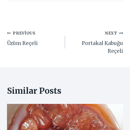
Yazı
PREVIOUS
NEXT
Üzüm Reçeli
Portakal Kabuğu
gezinmesi
Reçeli
Similar Posts