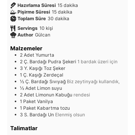
d
Hazırlama Süresi
15
dakika
d
a
Pişirme Süresi
15
dakika
d
a
k
Toplam Süre
30
dakika
a
k
i
Servings
10
kişi
k
i
k
Author
Gülcan
i
k
a
k
a
Malzemeler
a
2
Adet
Yumurta
2
Ç. Bardağı
Pudra Şekeri
1 bardak üzeri için
3
Y. Kaşığı
Toz Şeker
1
Ç. Kaşığı
Zerdeçal
½
Ç. Bardağı
Sıvıyağ
Biz zeytinyağı kullandık,
½
Adet
Limon suyu
2
Adet
Limonun Kabuğu
rendesi
1
Paket
Vanilya
1
Paket
Kabartma tozu
3
S. Bardağı
Un
Elenmiş olsun
Talimatlar